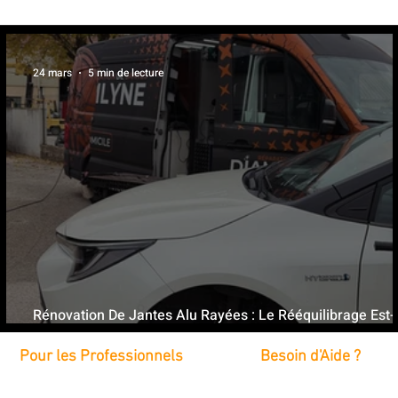
24 mars
5 min de lecture
Rénovation De Jantes Alu Rayées : Le Rééquilibrage Est-I
Nécessaire ?
Pour les Professionnels
Besoin d'Aide ?
Foire aux Questions
Intervention sur Site