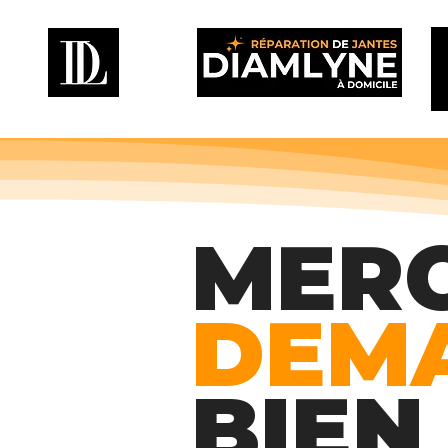
MERC
DEM
BIE