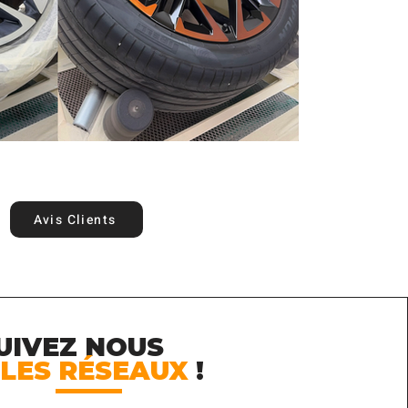
Avis Clients
UIVEZ
NOUS
 LES RÉSEAUX
!