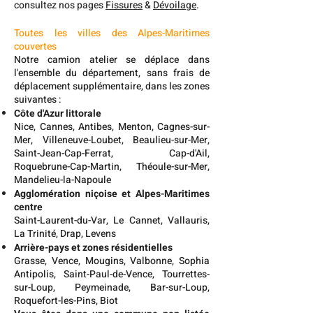
consultez nos pages
Fissures
&
Dévoilage
.
Toutes les villes des Alpes-Maritimes
couvertes
Notre camion atelier se déplace dans
l'ensemble du département, sans frais de
déplacement supplémentaire, dans les zones
suivantes :
Côte d'Azur littorale
Nice, Cannes, Antibes, Menton, Cagnes-sur-
Mer, Villeneuve-Loubet, Beaulieu-sur-Mer,
Saint-Jean-Cap-Ferrat, Cap-d'Ail,
Roquebrune-Cap-Martin, Théoule-sur-Mer,
Mandelieu-la-Napoule
Agglomération niçoise et Alpes-Maritimes
centre
Saint-Laurent-du-Var, Le Cannet, Vallauris,
La Trinité, Drap, Levens
Arrière-pays et zones résidentielles
Grasse, Vence, Mougins, Valbonne, Sophia
Antipolis, Saint-Paul-de-Vence, Tourrettes-
sur-Loup, Peymeinade, Bar-sur-Loup,
Roquefort-les-Pins, Biot