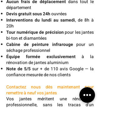
Aucun frais de déplacement
dans tout le
département
Devis gratuit sous 24h
ouvrées
Interventions du lundi au samedi
, de 8h à
20h
Tour numérique de précision
pour les jantes
bi-ton et diamantées
Cabine de peinture infrarouge
pour un
séchage professionnel
Équipe formée exclusivement
à la
rénovation de jantes aluminium
Note de 5/5
sur + de 110 avis Google — la
confiance mesurée de nos clients
Contactez nous dès maintenant pour
remettre à neuf vos jantes
Vos jantes méritent une rénovation
professionnelle, sans les tracas d'un
déplacement en atelier.
Contactez-nous dès
aujourd'hui
— nous vous établissons un
devis gratuit sous 24h et organisons une
intervention à votre domicile dans les Alpes-
Maritimes.