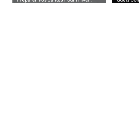
Préparer Vos Jantes Pour l’Hiver :
Quels Son
Pourquoi C’est Crucial
Une Jant