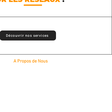
Découvrir nos services
A Propos de Nous
Intervention à domicile
L
undi au Samedi : 8H à 20H
Téléphone : 09 70 15 50 50
Diamlyne@gmail.com