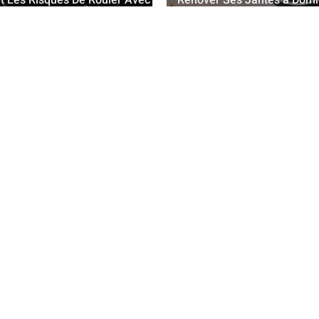
t Les Risques De Rouler Avec
Rénover Ses Jantes à Domici
e Fissurée ou Endommagée ?
Avantages Et Inconvénients