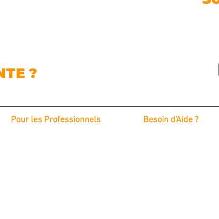
NTE ?
Pour les Professionnels
Besoin d'Aide ?
Foire aux Questions
Intervention sur Site
Avis clients
Les Concessionnaires
Nous Contacter
Les Gestionnaires de Flotte
Demande de Devis
Les Carrossiers
Blog
Notre Atelier