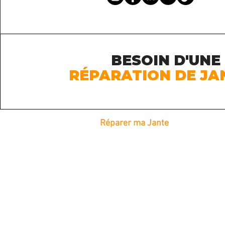
BESOIN D'UNE
RÉPARATION DE JA
Réparer ma Jante
Réparation de Jantes à domicile
Réparation de Jante dans le 83
Réparation de Jante dans le 06
Réparation de Jante dans le 13
Réparation de Jante dans le 84
Jantes Bi-ton