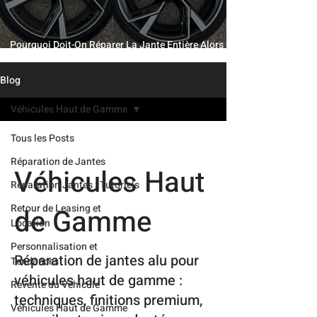
Pourquoi Doit-On Réparer La Jante Entière Alors
Qu’Une Petite Partie Est Abîmée ?
Blog
Véhicules Haut de Gamme
Tous les Posts
Réparation de Jantes
Véhicules Haut
Réparation Jantes : Tutoriels
Retour de Leasing et
de Gamme
Location
Personnalisation et
Réparation de jantes alu pour
Tendances
véhicules haut de gamme :
Revente du Véhicule
techniques, finitions premium,
Véhicules Haut de Gamme