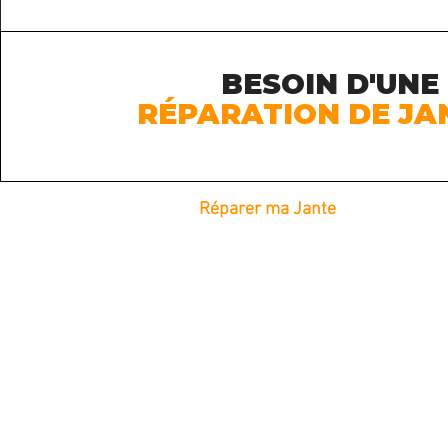
BESOIN D'UNE
RÉPARATION DE JA
Réparer ma Jante
Réparation de Jantes à domicile
Réparation de Jante dans le 83
Réparation de Jante dans le 06
Réparation de Jante dans le 13
Réparation de Jante dans le 84
Jantes Bi-ton
Jantes Monochrome