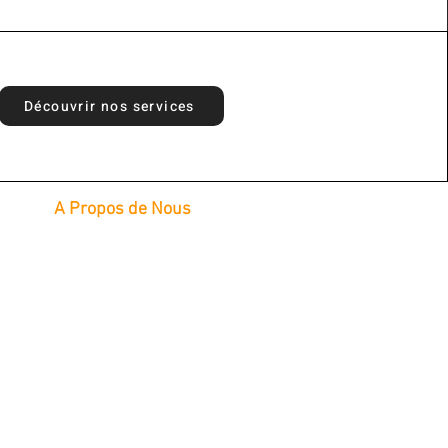
Découvrir nos services
A Propos de Nous
Intervention à domicile
L
undi au Samedi : 8H à 20H
Téléphone : 09 70 15 50 50
Diamlyne@gmail.com