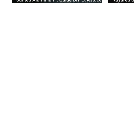
Jantes Aluminium : Guide DIY Et Astuces
Rayures S
Pratiques
Simples E