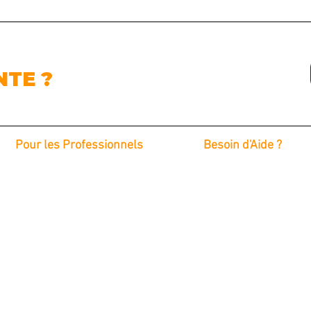
NTE ?
Pour les Professionnels
Besoin d'Aide ?
Foire aux Questions
Intervention sur Site
Avis clients
Les Concessionnaires
Nous Contacter
Les Gestionnaires de Flotte
Demande de Devis
Les Carrossiers
Blog
Notre Atelier