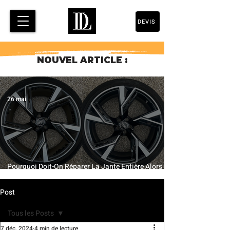
DEVIS
NOUVEL ARTICLE :
26 mai
Pourquoi Doit-On Réparer La Jante Entière Alors
Qu’Une Petite Partie Est Abîmée ?
Post
Tous les Posts
7 déc. 2024
4 min de lecture