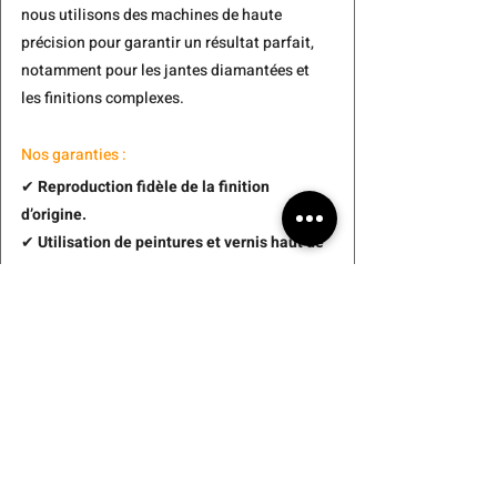
nous utilisons des 
machines de haute 
précision
 pour garantir un résultat parfait, 
notamment pour les jantes diamantées et 
les finitions complexes.
Nos garanties :
✔ 
Reproduction fidèle de la finition 
d’origine.
✔ 
Utilisation de peintures et vernis haut de 
gamme.
✔ 
Équipement spécialisé pour l’usinage et 
la rénovation des jantes diamantées.
Vous avez une jante bi-ton ou 
personnalisée à rénover ?
 Contactez-nous 
pour un 
diagnostic et un devis personnalisé 
!