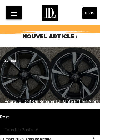
DEVIS
NOUVEL ARTICLE :
26 mai
Pourquoi Doit-On Réparer La Jante Entière Alors
Qu’Une Petite Partie Est Abîmée ?
Post
Tous les Posts
31 mars 2025
3 min de lecture