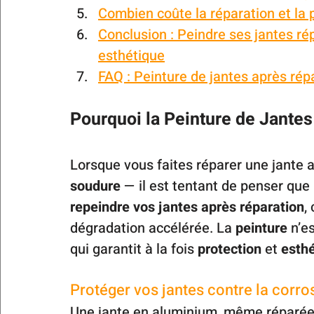
Combien coûte la réparation et la 
Conclusion : Peindre ses jantes ré
esthétique
FAQ : Peinture de jantes après rép
Pourquoi la Peinture de Jante
Lorsque vous faites réparer une jante 
soudure
 — il est tentant de penser que l
repeindre vos jantes après réparation
,
dégradation accélérée. La 
peinture
 n’e
qui garantit à la fois 
protection
 et 
esth
Protéger vos jantes contre la corro
Une jante en aluminium, même réparée 