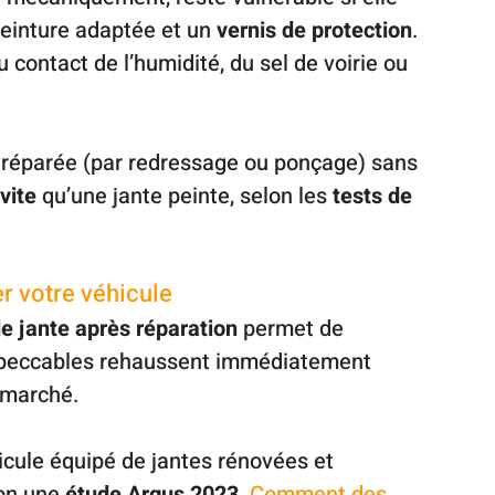
einture adaptée et un 
vernis de protection
. 
contact de l’humidité, du sel de voirie ou 
m réparée (par redressage ou ponçage) sans 
 vite
 qu’une jante peinte, selon les 
tests de 
r votre véhicule
de jante après réparation
 permet de 
 impeccables rehaussent immédiatement 
e marché.
hicule équipé de jantes rénovées et 
lon une 
étude Argus 2023
. 
Comment des 