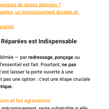
peinture de jantes abîmées ?
parées, un investissement durable et 
aration
s Réparées est Indispensable
abîmée — par 
redressage
, 
ponçage
 ou 
’essentiel est fait. Pourtant, 
ne pas 
 c’est laisser la porte ouverte à une 
st pas une option : c’est une étape cruciale 
étique
.
sion et les agressions
mécaniquement, reste vulnérable si elle 