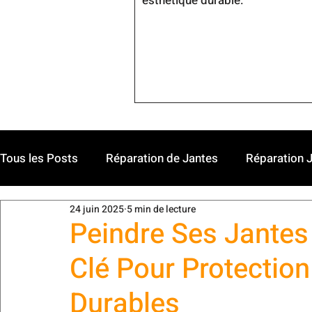
esthétique durable.
Tous les Posts
Réparation de Jantes
Réparation J
24 juin 2025
5 min de lecture
Personnalisation et Tendances
Revente du Véhic
Peindre Ses Jantes
Clé Pour Protection
Durables