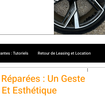
antes : Tutoriels
Retour de Leasing et Location
ule
Véhicules Haut de Gamme
 Réparées : Un Geste
 Et Esthétique