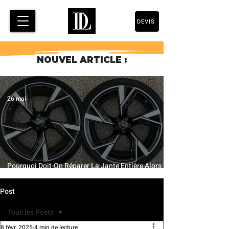
DEVIS
NOUVEL ARTICLE :
26 mai
Pourquoi Doit-On Réparer La Jante Entière Alors
Qu’Une Petite Partie Est Abîmée ?
Post
Tous les Posts
8 févr. 2025
4 min de lecture