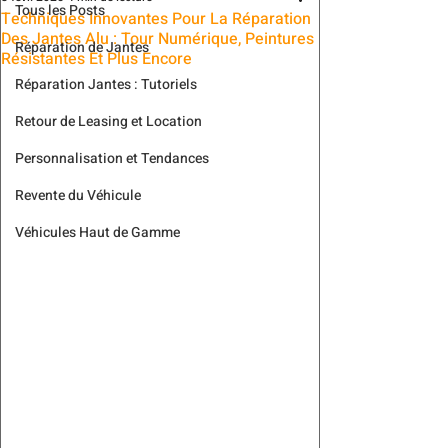
Tous les Posts
Techniques Innovantes Pour La Réparation
Des Jantes Alu : Tour Numérique, Peintures
Réparation de Jantes
Résistantes Et Plus Encore
Réparation Jantes : Tutoriels
Retour de Leasing et Location
Personnalisation et Tendances
Revente du Véhicule
Véhicules Haut de Gamme