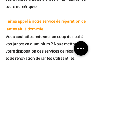
tours numériques.
Faites appel à notre service de réparation de 
jantes alu à domicile
Vous souhaitez redonner un coup de neuf à 
vos jantes en aluminium ? Nous mettons à 
votre disposition des services de réparation 
et de rénovation de jantes utilisant les 
dernières technologies. Grâce à nos 
équipements de pointe et notre expertise, 
nous garantissons une réparation rapide et 
de haute qualité. Contactez-nous dès 
aujourd’hui pour obtenir un devis 
personnalisé et redonnez à vos jantes l’éclat 
qu’elles méritent ! Nous 
intervenons 
directement à votre domicile
 pour un gain de 
temps et un confort optimal.