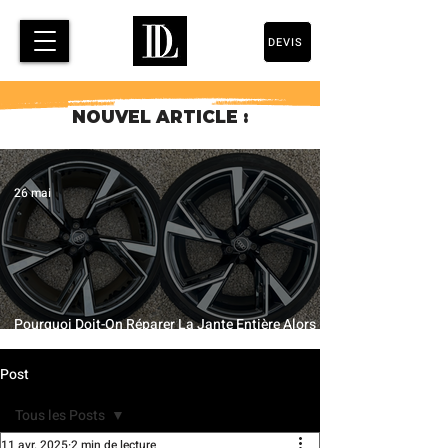
DEVIS
NOUVEL ARTICLE :
26 mai
Pourquoi Doit-On Réparer La Jante Entière Alors
Qu’Une Petite Partie Est Abîmée ?
Post
Tous les Posts
11 avr. 2025
2 min de lecture